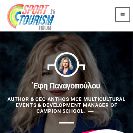
menu
Top Reading
Sorry, there is nothing for the moment.
Most Upvoted
Έφη Παναγοπούλου
AUTHOR & CEO ANTHOS MCE MULTICULTURAL
EVENTS & DEVELOPMENT MANAGER OF
CAMPION SCHOOL.